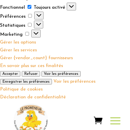
Fonctionnel
Fonctionnel
Toujours activé
Préférences
Préférences
Statistiques
Statistiques
Marketing
Marketing
Gérer les options
Gérer les services
Gérer {vendor_count} fournisseurs
En savoir plus sur ces finalités
Accepter
Refuser
Voir les préférences
Voir les préférences
Enregistrer les préférences
Politique de cookies
Déclaration de confidentialité