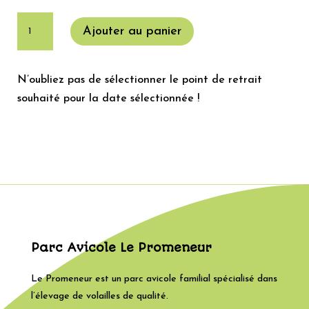
quantité
Ajouter au panier
de
Hypex
HN
N’oubliez pas de sélectionner le point de retrait
ou
souhaité pour la date sélectionnée !
Lohmann
LSL
Parc Avicole Le Promeneur
Le Promeneur est un parc avicole familial spécialisé dans
l’élevage de volailles de qualité.