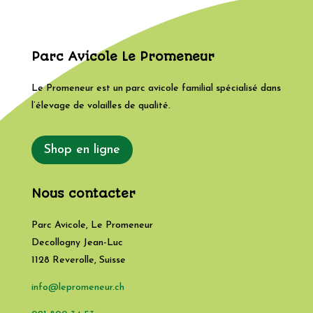
t
i
v
Parc Avicole Le Promeneur
e
:
Le Promeneur est un parc avicole familial spécialisé dans
l’élevage de volailles de qualité.
Shop en ligne
Nous contacter
Parc Avicole, Le Promeneur
Decollogny Jean-Luc
1128
Reverolle
,
Suisse
info@lepromeneur.ch