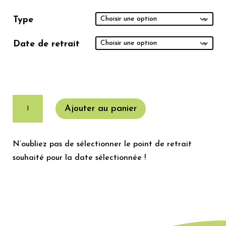
Type
Date de retrait
quantité
Ajouter au panier
de
Poussins
A
et
l
N’oubliez pas de sélectionner le point de retrait
poulets
t
souhaité pour la date sélectionnée !
JA757
e
r
n
a