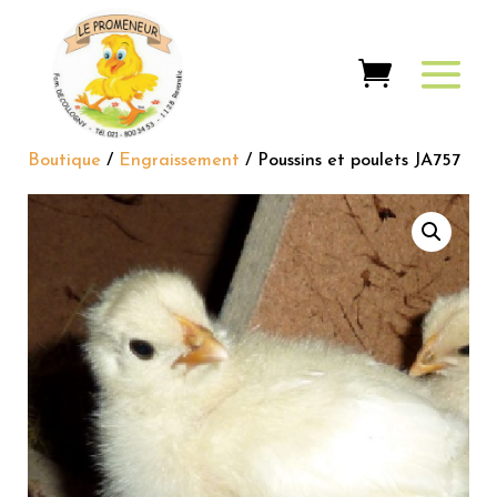
Boutique
/
Engraissement
/ Poussins et poulets JA757